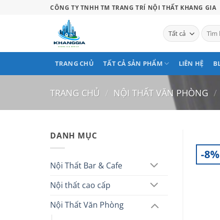
Bỏ
CÔNG TY TNHH TM TRANG TRÍ NỘI THẤT KHANG GIA
qua
nội
Tìm
kiếm:
dung
TRANG CHỦ
TẤT CẢ SẢN PHẨM
LIÊN HỆ
B
TRANG CHỦ
/
NỘI THẤT VĂN PHÒNG
/
DANH MỤC
-8%
Nội Thất Bar & Cafe
Nội thất cao cấp
Nội Thất Văn Phòng