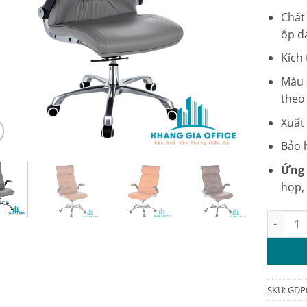
Chất
ốp d
Kích
Màu 
theo
Xuất
Bảo 
Ứng 
họp, 
Ghế giá
SKU:
GDP