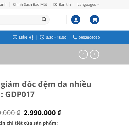
Hành
Chính Sách Bảo Mật
Bản tin
Languages
LIÊN HỆ
8:30 - 18:30
0932006090
 giám đốc đệm da nhiều
: GDP017
Giá
Giá
0.000
2.990.000
₫
₫
gốc
hiện
in chi tiết của sản phẩm:
là:
tại