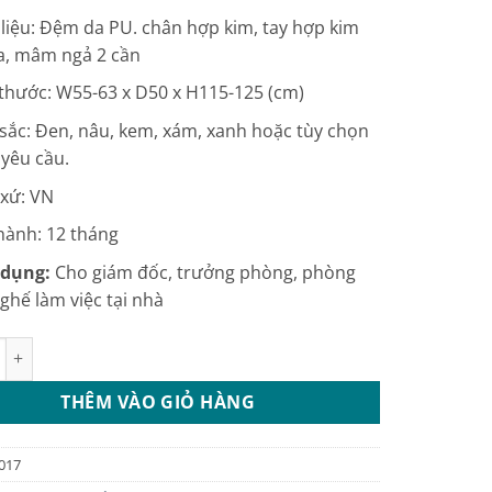
3.250.000 ₫.
là:
 liệu: Đệm da PU. chân hợp kim, tay hợp kim
2.990.000 ₫.
a, mâm ngả 2 cần
 thước: W55-63 x D50 x H115-125 (cm)
sắc: Đen, nâu, kem, xám, xanh hoặc tùy chọn
 yêu cầu.
 xứ: VN
hành: 12 tháng
dụng:
Cho giám đốc, trưởng phòng, phòng
ghế làm việc tại nhà
m đốc đệm da nhiều màu: GDP017 số lượng
THÊM VÀO GIỎ HÀNG
017