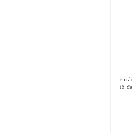
êm ái
tối đa