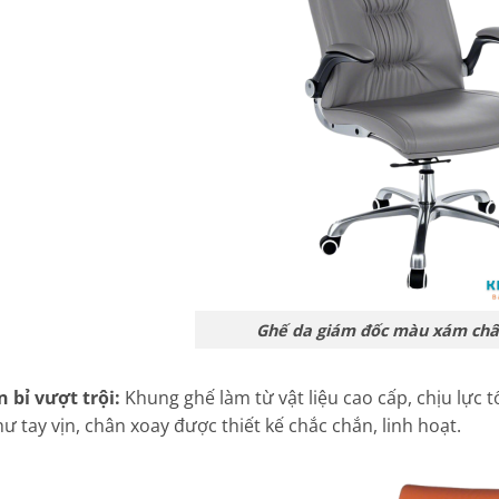
Ghế da giám đốc màu xám châ
n bỉ vượt trội:
Khung ghế làm từ vật liệu cao cấp, chịu lực t
hư tay vịn, chân xoay được thiết kế chắc chắn, linh hoạt.