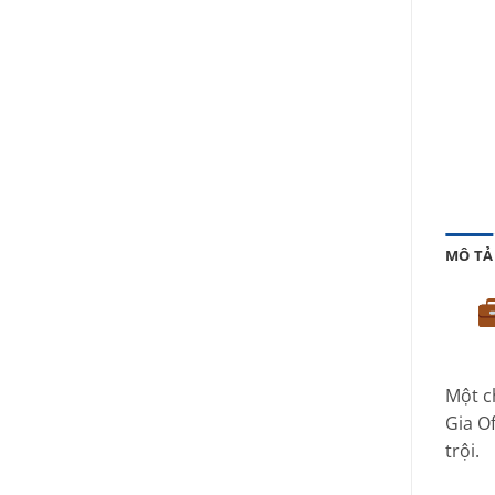
MÔ TẢ
Một c
Gia O
trội.