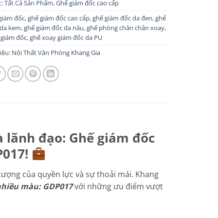
c:
Tất Cả Sản Phẩm
,
Ghế giám đốc cao cấp
giám đốc
,
ghế giám đốc cao cấp
,
ghế giám đốc da đen
,
ghế
 da kem
,
ghế giám đốc da nâu
,
ghế phòng chân chân xoay
,
 giám đốc
,
ghế xoay giám đốc da PU
iệu:
Nội Thất Văn Phòng Khang Gia
à lãnh đạo: Ghế giám đốc
P017!
 tượng của quyền lực và sự thoải mái. Khang
nhiều màu: GDP017
với những ưu điểm vượt