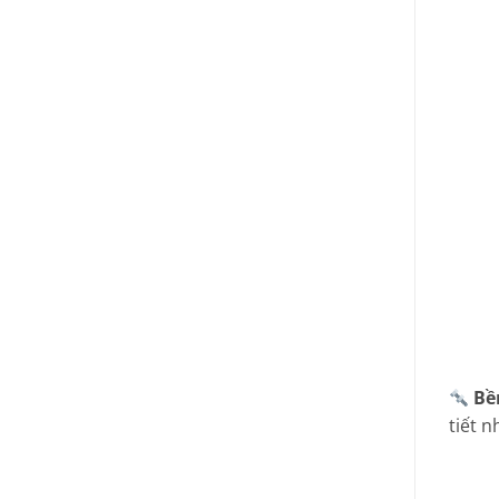
Bề
tiết n